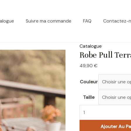
quantité
de
Robe
alogue
Suivre ma commande
FAQ
Contactez-
Pull
Terracotta
Catalogue
Robe Pull Terr
49,90
€
Couleur
Taille
Ajouter Au Pa