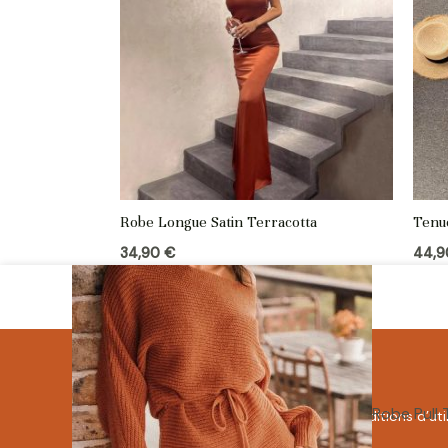
Robe Longue Satin Terracotta
Tenu
34,90
€
44,
Robe Pull 
Mentions Légales
Conditions d’uti