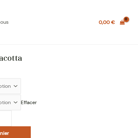
nous
0,00
€
acotta
Effacer
nier